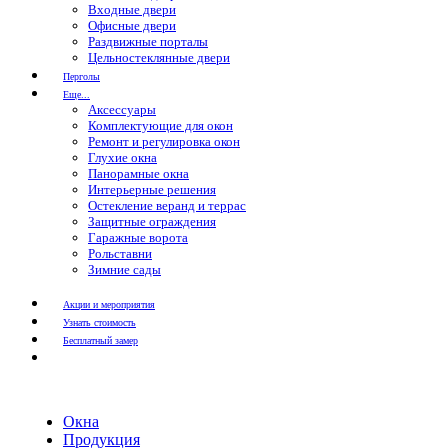
Входные двери
Офисные двери
Раздвижные порталы
Цельностеклянные двери
Перголы
Еще...
Аксессуары
Комплектующие для окон
Ремонт и регулировка окон
Глухие окна
Панорамные окна
Интерьерные решения
Остекление веранд и террас
Защитные ограждения
Гаражные ворота
Рольставни
Зимние сады
Акции и мероприятия
Узнать стоимость
Бесплатный замер
Окна
Продукция