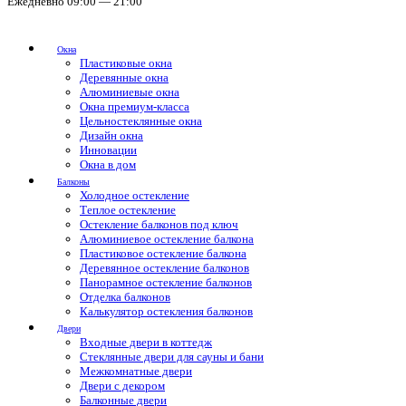
Ежедневно 09:00 — 21:00
Окна
Пластиковые окна
Деревянные окна
Алюминиевые окна
Окна премиум-класса
Цельностеклянные окна
Дизайн окна
Инновации
Окна в дом
Балконы
Холодное остекление
Теплое остекление
Остекление балконов под ключ
Алюминиевое остекление балкона
Пластиковое остекление балкона
Деревянное остекление балконов
Панорамное остекление балконов
Отделка балконов
Калькулятор остекления балконов
Двери
Входные двери в коттедж
Стеклянные двери для сауны и бани
Межкомнатные двери
Двери с декором
Балконные двери