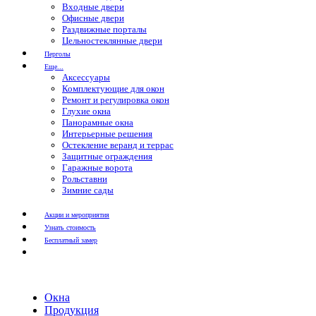
Входные двери
Офисные двери
Раздвижные порталы
Цельностеклянные двери
Перголы
Еще...
Аксессуары
Комплектующие для окон
Ремонт и регулировка окон
Глухие окна
Панорамные окна
Интерьерные решения
Остекление веранд и террас
Защитные ограждения
Гаражные ворота
Рольставни
Зимние сады
Акции и мероприятия
Узнать стоимость
Бесплатный замер
Окна
Продукция