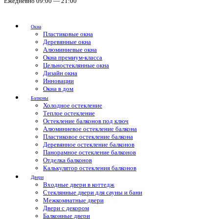
Ежедневно 09:00 — 21:00
Окна
Пластиковые окна
Деревянные окна
Алюминиевые окна
Окна премиум-класса
Цельностеклянные окна
Дизайн окна
Инновации
Окна в дом
Балконы
Холодное остекление
Теплое остекление
Остекление балконов под ключ
Алюминиевое остекление балкона
Пластиковое остекление балкона
Деревянное остекление балконов
Панорамное остекление балконов
Отделка балконов
Калькулятор остекления балконов
Двери
Входные двери в коттедж
Стеклянные двери для сауны и бани
Межкомнатные двери
Двери с декором
Балконные двери