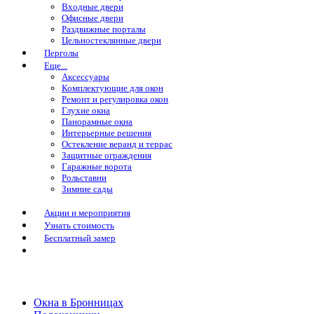
Входные двери
Офисные двери
Раздвижные порталы
Цельностеклянные двери
Перголы
Еще...
Аксессуары
Комплектующие для окон
Ремонт и регулировка окон
Глухие окна
Панорамные окна
Интерьерные решения
Остекление веранд и террас
Защитные ограждения
Гаражные ворота
Рольставни
Зимние сады
Акции и мероприятия
Узнать стоимость
Бесплатный замер
Окна в Бронницах