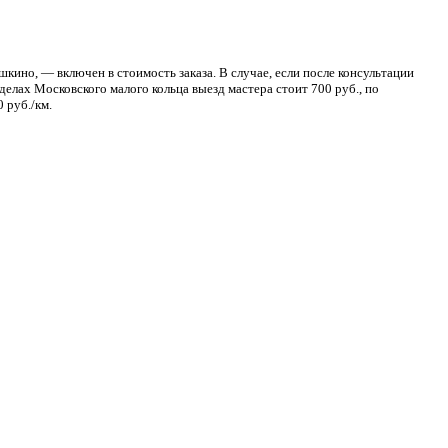
кино, — включен в стоимость заказа. В случае, если после консультации
делах Московского малого кольца выезд мастера стоит 700 руб., по
 руб./км.