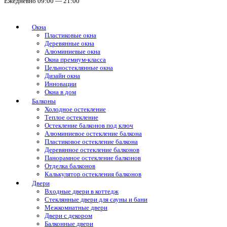
Ежедневно 09:00 — 21:00
Окна
Пластиковые окна
Деревянные окна
Алюминиевые окна
Окна премиум-класса
Цельностеклянные окна
Дизайн окна
Инновации
Окна в дом
Балконы
Холодное остекление
Теплое остекление
Остекление балконов под ключ
Алюминиевое остекление балкона
Пластиковое остекление балкона
Деревянное остекление балконов
Панорамное остекление балконов
Отделка балконов
Калькулятор остекления балконов
Двери
Входные двери в коттедж
Стеклянные двери для сауны и бани
Межкомнатные двери
Двери с декором
Балконные двери