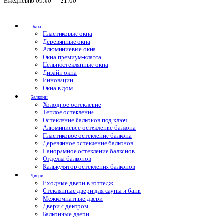
Ежедневно 09:00 — 21:00
Окна
Пластиковые окна
Деревянные окна
Алюминиевые окна
Окна премиум-класса
Цельностеклянные окна
Дизайн окна
Инновации
Окна в дом
Балконы
Холодное остекление
Теплое остекление
Остекление балконов под ключ
Алюминиевое остекление балкона
Пластиковое остекление балкона
Деревянное остекление балконов
Панорамное остекление балконов
Отделка балконов
Калькулятор остекления балконов
Двери
Входные двери в коттедж
Стеклянные двери для сауны и бани
Межкомнатные двери
Двери с декором
Балконные двери