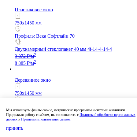
Пластиковое окно
750x1450 мм
Профиль: Века Софтлайн 70
Двухкамерный стеклопакет 40 мм 4i-14-4-14-4
2
9 872 ₽/м
2
8 885 ₽/м
Деревянное окно
750x1450 мм
Профиль: Сосна
Мы используем файлы cookie, метрические программы и системы аналитики.
Продолжая работу с сайтом, вы соглашаетесь с
Политикой обработки персональных
Двухкамерный стеклопакет
данных
и
Правилами пользования сайтом.
2
26 837 ₽/м
принять