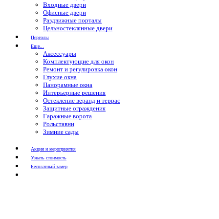
Входные двери
Офисные двери
Раздвижные порталы
Цельностеклянные двери
Перголы
Еще...
Аксессуары
Комплектующие для окон
Ремонт и регулировка окон
Глухие окна
Панорамные окна
Интерьерные решения
Остекление веранд и террас
Защитные ограждения
Гаражные ворота
Рольставни
Зимние сады
Акции и мероприятия
Узнать стоимость
Бесплатный замер