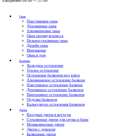
Ежедневно 09:00 — 21:00
Окна
Пластиковые окна
Деревянные окна
Алюминиевые окна
Окна премиум-класса
Цельностеклянные окна
Дизайн окна
Инновации
Окна в дом
Балконы
Холодное остекление
Теплое остекление
Остекление балконов под ключ
Алюминиевое остекление балкона
Пластиковое остекление балкона
Деревянное остекление балконов
Панорамное остекление балконов
Отделка балконов
Калькулятор остекления балконов
Двери
Входные двери в коттедж
Стеклянные двери для сауны и бани
Межкомнатные двери
Двери с декором
Балконные двери